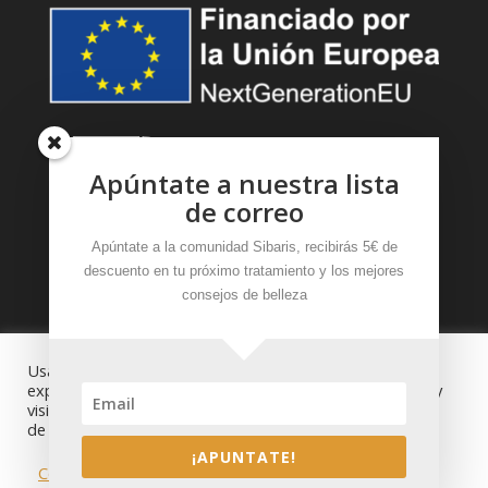
Apúntate a nuestra lista
de correo
Apúntate a la comunidad Sibaris, recibirás 5€ de
descuento en tu próximo tratamiento y los mejores
consejos de belleza
Sibaris 2024
|
Aviso Legal y Política de privacidad
Usamos cookies en nuestro sitio web para brindarle la
experiencia más relevante recordando sus preferencias y
visitas repetidas. Al hacer clic en "Aceptar", acepta el uso
de TODAS las cookies.
¡APUNTATE!
Configuración de cookies
RECHAZAR
ACEPTAR